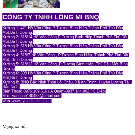
CÔNG TY TNHH LÔNG MI BNQ
Xưởng 1: 471 Hồ Văn Cống,P Tương Bình Hiệp,Thành Phố Thủ Dầu
Một,Bình Dương.
Xưởng 2: 518/14 Hồ Văn Cống,P Tương Bình Hiệp,Thành Phố Thủ Dầu
Một,Bình Dương.
Xưởng 3: 518 Hồ Văn Cống,P Tương Bình Hiệp,Thành Phố Thủ Dầu
Một,Bình Dương.
Xưởng 4: 518/7 Hồ Văn Cống , P.Tương Bình Hiệp, Thành Phố Thủ Dầu
Một, Bình Dương
Xưởng 5: 518/12 Hồ Văn Cống ,P Tương Bình Hiệp ,Thủ Dầu Một,Bình
Dương
Xưởng 6: 508 Hồ Văn Cống,P Tương Bình Hiệp,Thành Phố Thủ Dầu
Một,Bình Dương.
Xưởng 8: BNQ Bắc Ninh Thôn Lôi Châu, Xã An Thịnh, Huyện Lương Tài ,
Bắc Ninh.
Điện Thoại: 0976 169 516 ( A Quân)-0937 144 902 ( C Diệp)
Mail: vanquan140488
@gmail.com
Web: www.eyelashesbnq.com
Mạng xã hội: