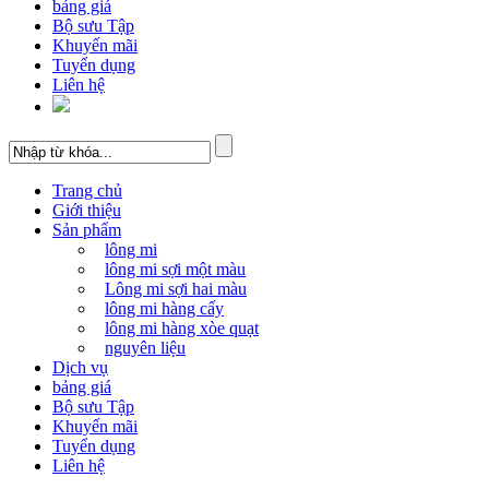
bảng giá
Bộ sưu Tập
Khuyến mãi
Tuyển dụng
Liên hệ
Trang chủ
Giới thiệu
Sản phẩm
lông mi
lông mi sợi một màu
Lông mi sợi hai màu
lông mi hàng cấy
lông mi hàng xòe quạt
nguyên liệu
Dịch vụ
bảng giá
Bộ sưu Tập
Khuyến mãi
Tuyển dụng
Liên hệ