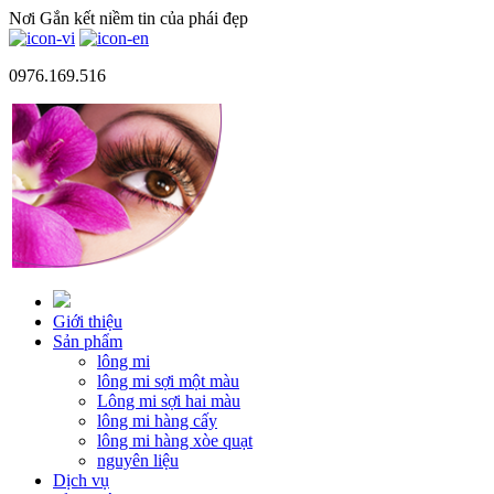
Nơi Gắn kết niềm tin của phái đẹp
0976.169.516
Giới thiệu
Sản phẩm
lông mi
lông mi sợi một màu
Lông mi sợi hai màu
lông mi hàng cấy
lông mi hàng xòe quạt
nguyên liệu
Dịch vụ