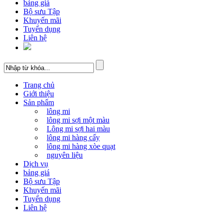
bảng giá
Bộ sưu Tập
Khuyến mãi
Tuyển dụng
Liên hệ
Trang chủ
Giới thiệu
Sản phẩm
lông mi
lông mi sợi một màu
Lông mi sợi hai màu
lông mi hàng cấy
lông mi hàng xòe quạt
nguyên liệu
Dịch vụ
bảng giá
Bộ sưu Tập
Khuyến mãi
Tuyển dụng
Liên hệ