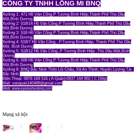
CÔNG TY TNHH LÔNG MI BNQ
Xưởng 1: 471 Hồ Văn Cống,P Tương Bình Hiệp,Thành Phố Thủ Dầu
Một,Bình Dương.
Xưởng 2: 518/14 Hồ Văn Cống,P Tương Bình Hiệp,Thành Phố Thủ Dầu
Một,Bình Dương.
Xưởng 3: 518 Hồ Văn Cống,P Tương Bình Hiệp,Thành Phố Thủ Dầu
Một,Bình Dương.
Xưởng 4: 518/7 Hồ Văn Cống , P.Tương Bình Hiệp, Thành Phố Thủ Dầu
Một, Bình Dương
Xưởng 5: 518/12 Hồ Văn Cống ,P Tương Bình Hiệp ,Thủ Dầu Một,Bình
Dương
Xưởng 6: 508 Hồ Văn Cống,P Tương Bình Hiệp,Thành Phố Thủ Dầu
Một,Bình Dương.
Xưởng 8: BNQ Bắc Ninh Thôn Lôi Châu, Xã An Thịnh, Huyện Lương Tài ,
Bắc Ninh.
Điện Thoại: 0976 169 516 ( A Quân)-0937 144 902 ( C Diệp)
Mail: vanquan140488
@gmail.com
Web: www.eyelashesbnq.com
Mạng xã hội: