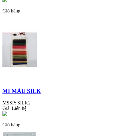
Giỏ hàng
MI MÀU SILK
MSSP:
SILK2
Giá:
Liên hệ
Giỏ hàng