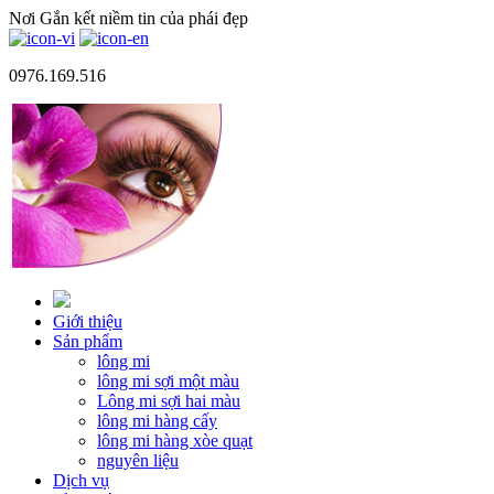
Nơi Gắn kết niềm tin của phái đẹp
0976.169.516
Giới thiệu
Sản phẩm
lông mi
lông mi sợi một màu
Lông mi sợi hai màu
lông mi hàng cấy
lông mi hàng xòe quạt
nguyên liệu
Dịch vụ