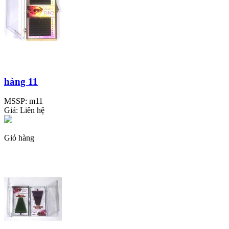
hàng 11
MSSP:
m11
Giá:
Liên hệ
Giỏ hàng