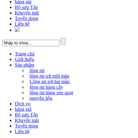
bảng giá
Bộ sưu Tập
Khuyến mãi
Tuyển dụng
Liên hệ
Trang chủ
Giới thiệu
Sản phẩm
lông mi
lông mi sợi một màu
Lông mi sợi hai màu
lông mi hàng cấy
lông mi hàng xòe quạt
nguyên liệu
Dịch vụ
bảng giá
Bộ sưu Tập
Khuyến mãi
Tuyển dụng
Liên hệ