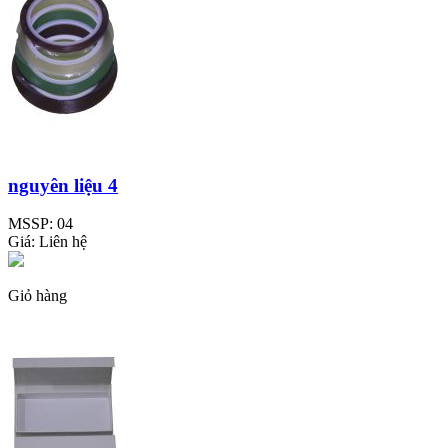
nguyên liệu 4
MSSP:
04
Giá:
Liên hệ
Giỏ hàng