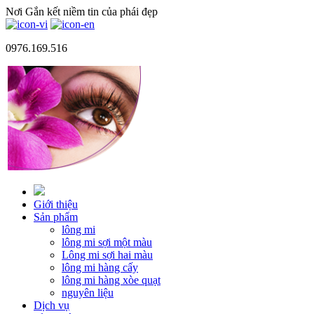
Nơi Gắn kết niềm tin của phái đẹp
0976.169.516
Giới thiệu
Sản phẩm
lông mi
lông mi sợi một màu
Lông mi sợi hai màu
lông mi hàng cấy
lông mi hàng xòe quạt
nguyên liệu
Dịch vụ