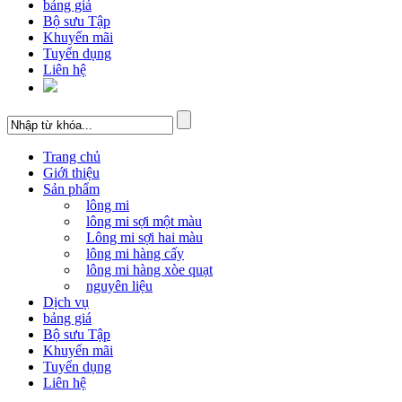
bảng giá
Bộ sưu Tập
Khuyến mãi
Tuyển dụng
Liên hệ
Trang chủ
Giới thiệu
Sản phẩm
lông mi
lông mi sợi một màu
Lông mi sợi hai màu
lông mi hàng cấy
lông mi hàng xòe quạt
nguyên liệu
Dịch vụ
bảng giá
Bộ sưu Tập
Khuyến mãi
Tuyển dụng
Liên hệ