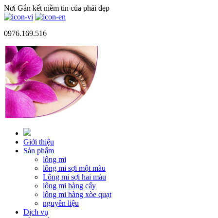
Nơi Gắn kết niềm tin của phái đẹp
0976.169.516
Giới thiệu
Sản phẩm
lông mi
lông mi sợi một màu
Lông mi sợi hai màu
lông mi hàng cấy
lông mi hàng xòe quạt
nguyên liệu
Dịch vụ