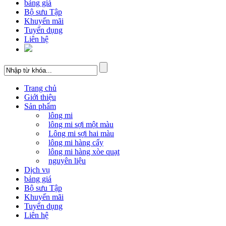
bảng giá
Bộ sưu Tập
Khuyến mãi
Tuyển dụng
Liên hệ
Trang chủ
Giới thiệu
Sản phẩm
lông mi
lông mi sợi một màu
Lông mi sợi hai màu
lông mi hàng cấy
lông mi hàng xòe quạt
nguyên liệu
Dịch vụ
bảng giá
Bộ sưu Tập
Khuyến mãi
Tuyển dụng
Liên hệ