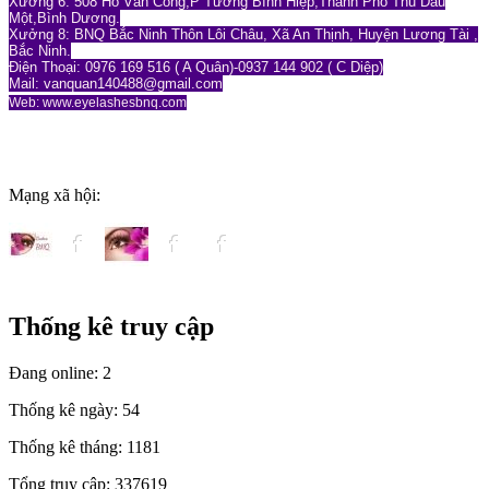
Xưởng 6: 508 Hồ Văn Cống,P Tương Bình Hiệp,Thành Phố Thủ Dầu
Một,Bình Dương.
Xưởng 8: BNQ Bắc Ninh Thôn Lôi Châu, Xã An Thịnh, Huyện Lương Tài ,
Bắc Ninh.
Điện Thoại: 0976 169 516 ( A Quân)-0937 144 902 ( C Diệp)
Mail: vanquan140488
@gmail.com
Web: www.eyelashesbnq.com
Mạng xã hội:
Thống kê truy cập
Đang online:
2
Thống kê ngày:
54
Thống kê tháng:
1181
Tổng truy cập:
337619