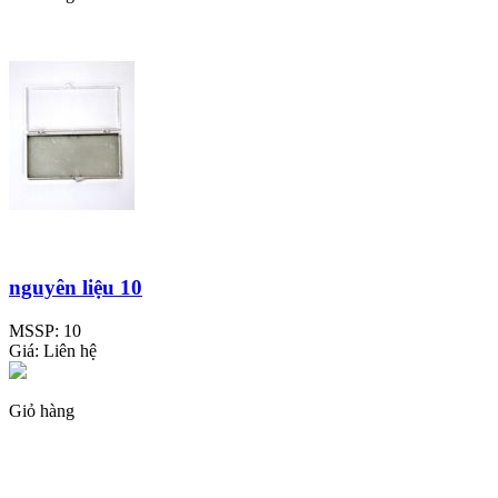
nguyên liệu 10
MSSP:
10
Giá:
Liên hệ
Giỏ hàng