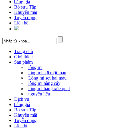
bảng giá
Bộ sưu Tập
Khuyến mãi
Tuyển dụng
Liên hệ
Trang chủ
Giới thiệu
Sản phẩm
lông mi
lông mi sợi một màu
Lông mi sợi hai màu
lông mi hàng cấy
lông mi hàng xòe quạt
nguyên liệu
Dịch vụ
bảng giá
Bộ sưu Tập
Khuyến mãi
Tuyển dụng
Liên hệ