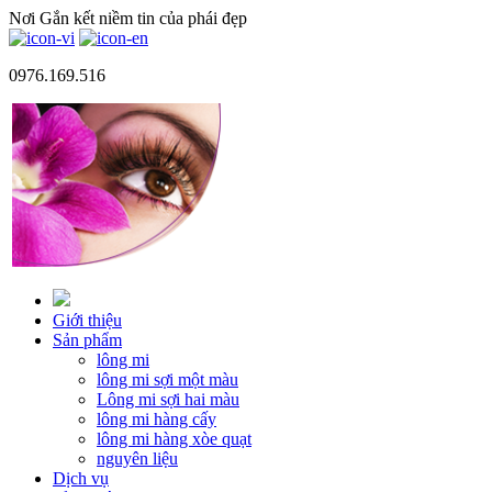
Nơi Gắn kết niềm tin của phái đẹp
0976.169.516
Giới thiệu
Sản phẩm
lông mi
lông mi sợi một màu
Lông mi sợi hai màu
lông mi hàng cấy
lông mi hàng xòe quạt
nguyên liệu
Dịch vụ