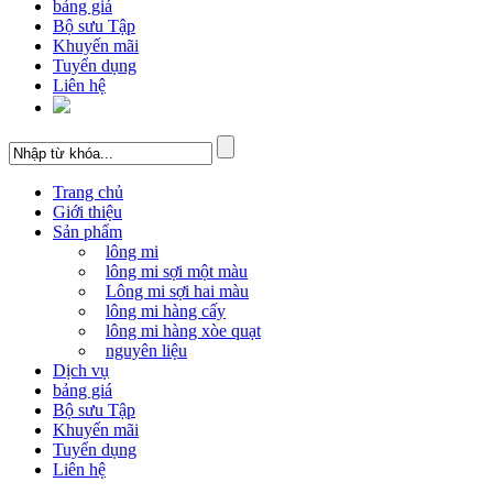
bảng giá
Bộ sưu Tập
Khuyến mãi
Tuyển dụng
Liên hệ
Trang chủ
Giới thiệu
Sản phẩm
lông mi
lông mi sợi một màu
Lông mi sợi hai màu
lông mi hàng cấy
lông mi hàng xòe quạt
nguyên liệu
Dịch vụ
bảng giá
Bộ sưu Tập
Khuyến mãi
Tuyển dụng
Liên hệ