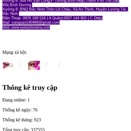
Xưởng 6: 508 Hồ Văn Cống,P Tương Bình Hiệp,Thành Phố Thủ Dầu
Một,Bình Dương.
Xưởng 8: BNQ Bắc Ninh Thôn Lôi Châu, Xã An Thịnh, Huyện Lương Tài ,
Bắc Ninh.
Điện Thoại: 0976 169 516 ( A Quân)-0937 144 902 ( C Diệp)
Mail: vanquan140488
@gmail.com
Web: www.eyelashesbnq.com
Mạng xã hội:
Thống kê truy cập
Đang online:
1
Thống kê ngày:
76
Thống kê tháng:
923
Tổng truy cập:
337555