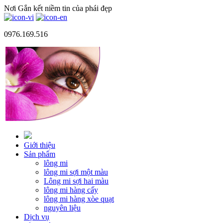
Nơi Gắn kết niềm tin của phái đẹp
0976.169.516
Giới thiệu
Sản phẩm
lông mi
lông mi sợi một màu
Lông mi sợi hai màu
lông mi hàng cấy
lông mi hàng xòe quạt
nguyên liệu
Dịch vụ