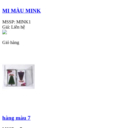
MI MÀU MINK
MSSP:
MINK1
Giá:
Liên hệ
Giỏ hàng
hàng màu 7