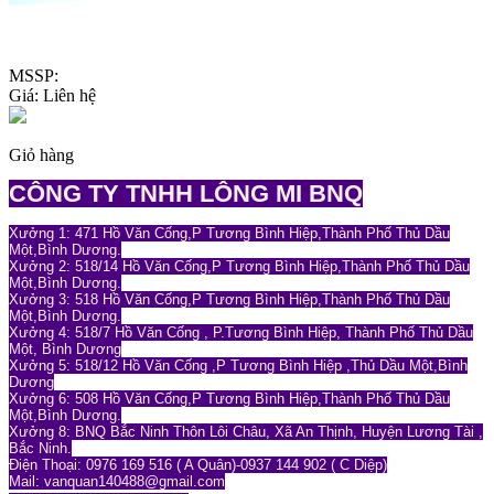
MSSP:
Giá:
Liên hệ
Giỏ hàng
CÔNG TY TNHH LÔNG MI BNQ
Xưởng 1: 471 Hồ Văn Cống,P Tương Bình Hiệp,Thành Phố Thủ Dầu
Một,Bình Dương.
Xưởng 2: 518/14 Hồ Văn Cống,P Tương Bình Hiệp,Thành Phố Thủ Dầu
Một,Bình Dương.
Xưởng 3: 518 Hồ Văn Cống,P Tương Bình Hiệp,Thành Phố Thủ Dầu
Một,Bình Dương.
Xưởng 4: 518/7 Hồ Văn Cống , P.Tương Bình Hiệp, Thành Phố Thủ Dầu
Một, Bình Dương
Xưởng 5: 518/12 Hồ Văn Cống ,P Tương Bình Hiệp ,Thủ Dầu Một,Bình
Dương
Xưởng 6: 508 Hồ Văn Cống,P Tương Bình Hiệp,Thành Phố Thủ Dầu
Một,Bình Dương.
Xưởng 8: BNQ Bắc Ninh Thôn Lôi Châu, Xã An Thịnh, Huyện Lương Tài ,
Bắc Ninh.
Điện Thoại: 0976 169 516 ( A Quân)-0937 144 902 ( C Diệp)
Mail: vanquan140488
@gmail.com