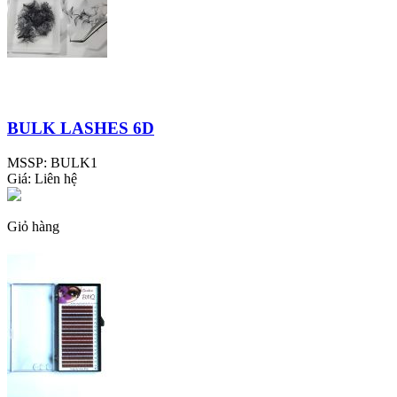
BULK LASHES 6D
MSSP:
BULK1
Giá:
Liên hệ
Giỏ hàng