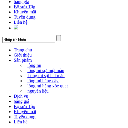
bảng giá
Bộ sưu Tập
Khuyến mãi
Tuyển dụng
Liên hệ
Trang chủ
Giới thiệu
Sản phẩm
lông mi
lông mi sợi một màu
Lông mi sợi hai màu
lông mi hàng cấy
lông mi hàng xòe quạt
nguyên liệu
Dịch vụ
bảng giá
Bộ sưu Tập
Khuyến mãi
Tuyển dụng
Liên hệ