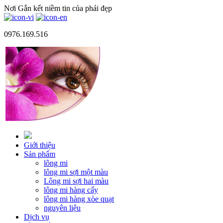
Nơi Gắn kết niềm tin của phái đẹp
0976.169.516
Giới thiệu
Sản phẩm
lông mi
lông mi sợi một màu
Lông mi sợi hai màu
lông mi hàng cấy
lông mi hàng xòe quạt
nguyên liệu
Dịch vụ