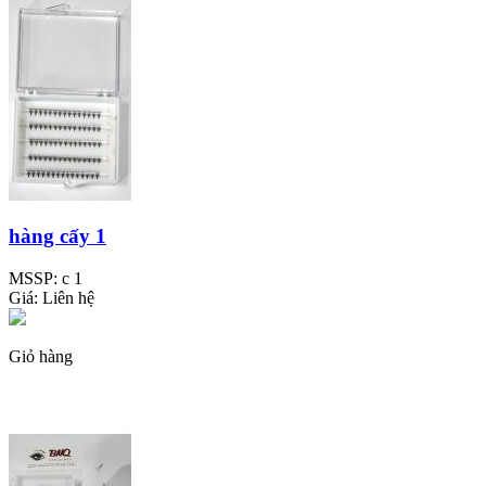
hàng cấy 1
MSSP:
c 1
Giá:
Liên hệ
Giỏ hàng